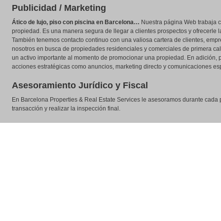
Publicidad / Marketing
Ático de lujo, piso con piscina en Barcelona…
Nuestra página Web trabaja c
propiedad. Es una manera segura de llegar a clientes prospectos y ofrecerle l
También tenemos contacto continuo con una valiosa cartera de clientes, empr
nosotros en busca de propiedades residenciales y comerciales de primera cal
un activo importante al momento de promocionar una propiedad. En adición,
acciones estratégicas como anuncios, marketing directo y comunicaciones es
Asesoramiento Jurídico y Fiscal
En Barcelona Properties & Real Estate Services le asesoramos durante cada 
transacción y realizar la inspección final.