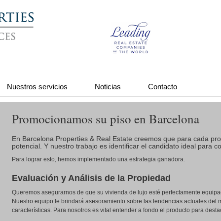
Nuestros servicios
Noticias
Contacto
Promocionamos su piso en Barcelona
En Barcelona Properties & Real Estate creemos que para cada prop
potencial. Y nuestro trabajo es identificar el candidato ideal para 
Para lograr esto, hemos implementado una estrategia ganadora.
Evaluación y Análisis de la Propiedad
Queremos asegurarnos de que su vivienda de lujo esté perfectamente equipad
Nuestro equipo le brindará asesoramiento sobre las tendencias actuales del m
características. Para nosotros es vital entender a fondo el producto para desta