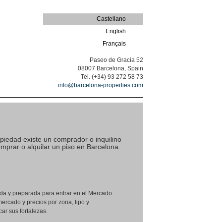
Castellano
English
Français
Paseo de Gracia 52
08007 Barcelona, Spain
Tel. (+34) 93 272 58 73
info@barcelona-properties.com
iedad existe un comprador o inquilino
comprar o alquilar un piso en Barcelona.
a y preparada para entrar en el Mercado.
ercado y precios por zona, tipo y
car sus fortalezas.