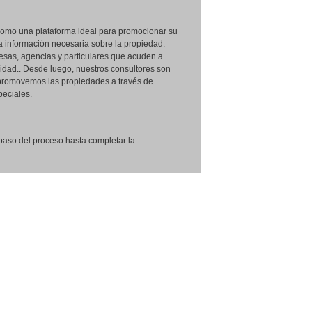
omo una plataforma ideal para promocionar su
a información necesaria sobre la propiedad.
esas, agencias y particulares que acuden a
idad.. Desde luego, nuestros consultores son
 promovemos las propiedades a través de
peciales.
paso del proceso hasta completar la