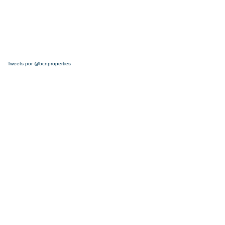
Tweets por @bcnproperties