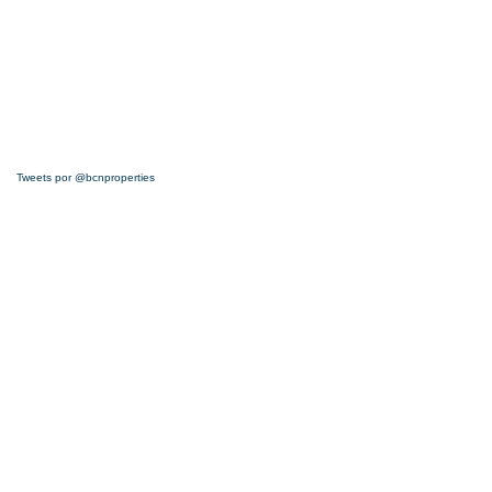
Tweets por @bcnproperties