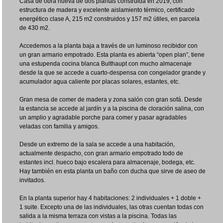
Casa de obra nueva de dos plantas construida en 2019, con
estructura de madera y excelente aislamiento térmico, certificado
energético clase A, 215 m2 construidos y 157 m2 útiles, en parcela
de 430 m2.
Accedemos a la planta baja a través de un luminoso recibidor con
un gran armario empotrado. Esta planta es abierta “open plan”, tiene
una estupenda cocina blanca Bulthaupt con mucho almacenaje
desde la que se accede a cuarto-despensa con congelador grande y
acumulador agua caliente por placas solares, estantes, etc.
Gran mesa de comer de madera y zona salón con gran sofá. Desde
la estancia se accede al jardín y a la piscina de cloración salina, con
un amplio y agradable porche para comer y pasar agradables
veladas con familia y amigos.
Desde un extremo de la sala se accede a una habitación,
actualmente despacho, con gran armario empotrado todo de
estantes incl. hueco bajo escalera para almacenaje, bodega, etc.
Hay también en esta planta un baño con ducha que sirve de aseo de
invitados.
En la planta superior hay 4 habitaciones: 2 individuales + 1 doble +
1 suite. Excepto una de las individuales, las otras cuentan todas con
salida a la misma terraza con vistas a la piscina. Todas las