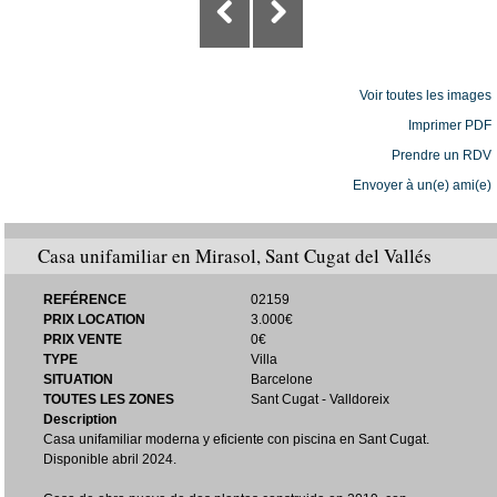
Voir toutes les images
Imprimer PDF
Prendre un RDV
Envoyer à un(e) ami(e)
Casa unifamiliar en Mirasol, Sant Cugat del Vallés
REFÉRENCE
02159
PRIX LOCATION
3.000€
PRIX VENTE
0€
TYPE
Villa
SITUATION
Barcelone
TOUTES LES ZONES
Sant Cugat - Valldoreix
Description
Casa unifamiliar moderna y eficiente con piscina en Sant Cugat.
Disponible abril 2024.