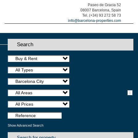
Paseo de Gracia 52
08007 Barcelona, Spain
Tel. (+34) 93 272 58 73
info@barcelona-properties.com
Search
Buy & Rent
All Types
Barcelona City
All Areas
All Prices
Show Advanced Search
Search for property