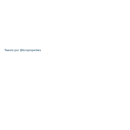
Tweets por @bcnproperties