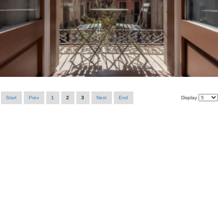
Start
Prev
1
2
3
Next
End
Display